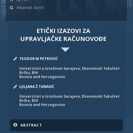
Advanced Search
ETIČKI IZAZOVI ZA
UPRAVLJAČKE RAČUNOVOĐE
TEODOR M PETROVIĆ
Univerzitet u Istočnom Sarajevu, Ekonomski fakultet
Brčko, BiH
Bosnia and Herzegovina
LJILЈANA Ž TANASIĆ
Univerzitet u Istočnom Sarajevu, Ekonomski fakultet
Brčko, BiH
Bosnia and Herzegovina
ABSTRACT