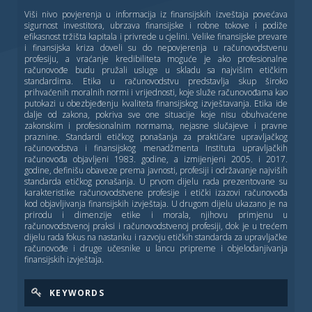
Viši nivo povjerenja u informacija iz finansijskih izveštaja povećava
sigurnost investitora, ubrzava finansijske i robne tokove i podiže
efikasnost tržišta kapitala i privrede u cjelini. Velike finansijske prevare
i finansijska kriza doveli su do nepovjerenja u računovodstvenu
profesiju, a vraćanje kredibiliteta moguće je ako profesionalne
računovođe budu pružali usluge u skladu sa najvišim etičkim
standardima. Etika u računovodstvu predstavlјa skup široko
prihvaćenih moralnih normi i vrijednosti, koje služe računovođama kao
putokazi u obezbjeđenju kvaliteta finansijskog izvještavanja. Etika ide
dalјe od zakona, pokriva sve one situacije koje nisu obuhvaćene
zakonskim i profesionalnim normama, nejasne slučajeve i pravne
praznine. Standardi etičkog ponašanja za praktičare upravlјačkog
računovodstva i finansijskog menadžmenta Instituta upravlјačkih
računovođa objavlјeni 1983. godine, a izmijenjeni 2005. i 2017.
godine, definišu obaveze prema javnosti, profesiji i održavanje najviših
standarda etičkog ponašanja. U prvom dijelu rada prezentovane su
karakteristike računovodstvene profesije i etički izazovi računovođa
kod objavlјivanja finansijskih izvještaja. U drugom dijelu ukazano je na
prirodu i dimenzije etike i morala, njihovu primjenu u
računovodstvenoj praksi i računovodstvenoj profesiji, dok je u trećem
dijelu rada fokus na nastanku i razvoju etičkih standarda za upravlјačke
računovođe i druge učesnike u lancu pripreme i objelodanjivanja
finansijskih izvještaja.
KEYWORDS