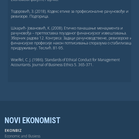
Тодоровић, З. (2018). Кодекс етике за професионалне рачуновође и
ревизоре. Подгорица.
Шкарић- Јовановић, К. (2008). Етичко панашање менаџмента и
рачуновођа – претпоставка поузданог финансијског извештавања.
Зборник радова 12. Конгреса: Задаци рачуноводствене, ревизорске и
финансијске професије након потписивања споразума о стабилизацији 
придруживану. Теслић. 81-95.
Woelfel, C. J. (1986). Standards of Ethical Conduct for Management
Accountants. Journal of Business Ethics 5. 365-371.
NOVI EKONOMIST
EKONBIZ
Economic and Busiess