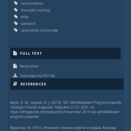
računovodstvo
finansijski izvještaji
etika
standardi
upravlјačke računovođe
FULL TEXT
Read online
Download this PDF file
REFERENCES
Boyle, D. M., Gaydon, D. J. (2019). SEC Whistleblower Program Expands.
Strategic Finance magazine. Преузето 21.01.2021. са
https://sfmagazine.com/post-entry/november-2019-sec-whistleblower-
program-expands/
Вујаклија, М. (1951). Лексикон страних ријечи и израза. Београд: