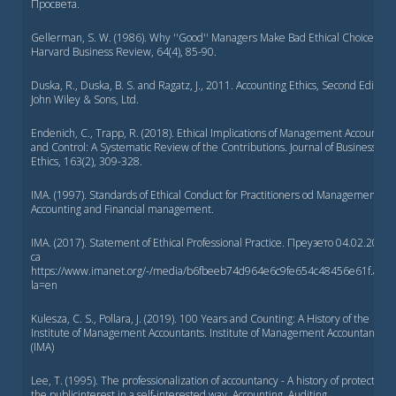
Просвета.
Gellerman, S. W. (1986). Why ''Good'' Managers Make Bad Ethical Choices.
Harvard Business Review, 64(4), 85-90.
Duska, R., Duska, B. S. and Ragatz, J., 2011. Accounting Ethics, Second Edition.
John Wiley & Sons, Ltd.
Endenich, C., Trapp, R. (2018). Ethical Implications of Management Accounting
and Control: A Systematic Review of the Contributions. Journal of Business
Ethics, 163(2), 309-328.
IMA. (1997). Standards of Ethical Conduct for Practitioners od Management
Accounting and Financial management.
IMA. (2017). Statement of Ethical Professional Practice. Преузето 04.02.2021.
са
https://www.imanet.org/-/media/b6fbeeb74d964e6c9fe654c48456e61f.ashx
la=en
Kulesza, C. S., Pollara, J. (2019). 100 Years and Counting: A History of the
Institute of Management Accountants. Institute of Management Accountants
(IMA)
Lee, T. (1995). The professionalization of accountancy - A history of protecting
the publicinterest in a self-interested way. Accounting, Auditing