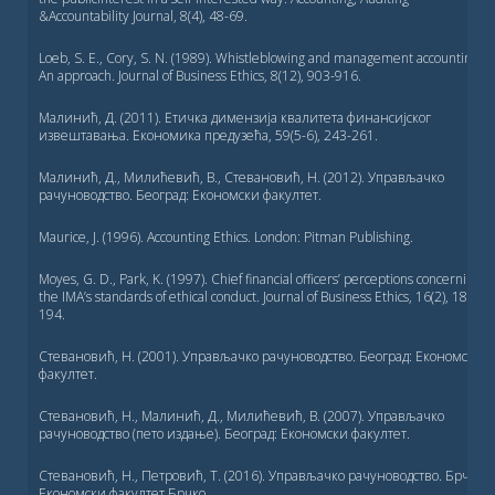
&Accountability Journal, 8(4), 48-69.
Loeb, S. E., Cory, S. N. (1989). Whistleblowing and management accounting:
An approach. Journal of Business Ethics, 8(12), 903-916.
Малинић, Д. (2011). Етичка димензија квалитета финансијског
извештавања. Економика предузећа, 59(5-6), 243-261.
Малинић, Д., Милићевић, В., Стевановић, Н. (2012). Управљачко
рачуноводство. Београд: Економски факултет.
Maurice, J. (1996). Accounting Ethics. London: Pitman Publishing.
Moyes, G. D., Park, K. (1997). Chief financial officers’ perceptions concerning
the IMA’s standards of ethical conduct. Journal of Business Ethics, 16(2), 189-
194.
Стевановић, Н. (2001). Управљачко рачуноводство. Београд: Економски
факултет.
Стевановић, Н., Малинић, Д., Милићевић, В. (2007). Управљачко
рачуноводство (пето издање). Београд: Економски факултет.
Стевановић, Н., Петровић, Т. (2016). Управљачко рачуноводство. Брчко:
Економски факултет Брчко.